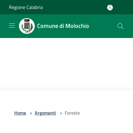
Salta al contenuto principale
Regione Calabria
Comune di Molochio
Home
>
Argomenti
>
Foreste