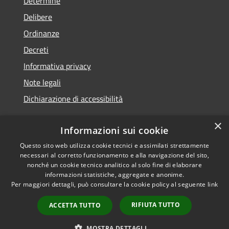
Determine
Delibere
Ordinanze
Decreti
Informativa privacy
Note legali
Dichiarazione di accessibilità
×
Informazioni sui cookie
Questo sito web utilizza cookie tecnici e assimilati strettamente
RSS
Copyright © 2026 • Comune di
necessari al corretto funzionamento e alla navigazione del sito,
Accessibilità
Molochio • Powered by
nonché un cookie tecnico analitico al solo fine di elaborare
Privacy
Municipium
Accesso
•
informazioni statistiche, aggregate e anonime.
Per maggiori dettagli, può consultare la cookie policy al seguente
link
Cookie
redazione
Mappa del sito
RIFIUTA TUTTO
ACCETTA TUTTO
Extranet
Intranet
MOSTRA DETTAGLI