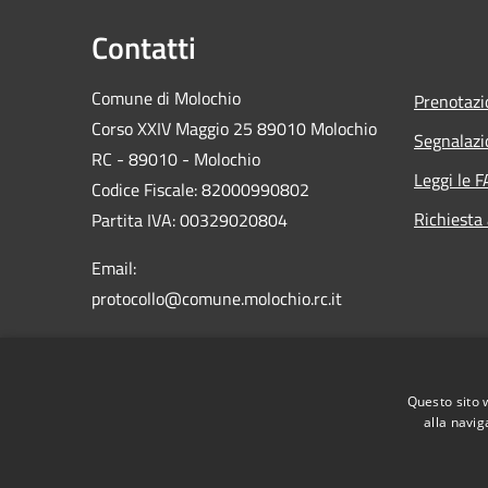
Contatti
Comune di Molochio
Prenotaz
Corso XXIV Maggio 25 89010 Molochio
Segnalazi
RC - 89010 - Molochio
Leggi le 
Codice Fiscale: 82000990802
Richiesta
Partita IVA: 00329020804
Email:
protocollo@comune.molochio.rc.it
PEC:
protocollo.molochio@asmepec.it
Centralino Unico: 0966 254040
Questo sito 
alla navig