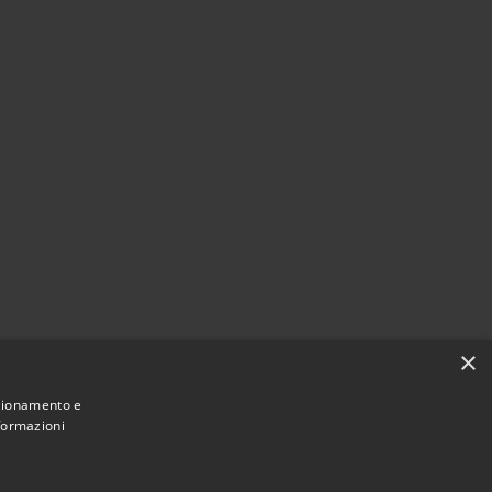
×
nzionamento e
nformazioni