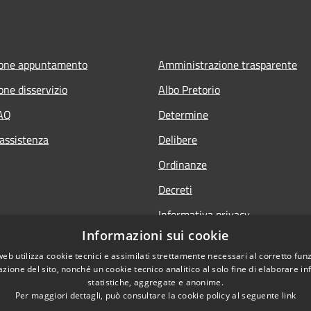
ione appuntamento
Amministrazione trasparente
one disservizio
Albo Pretorio
FAQ
Determine
 assistenza
Delibere
Ordinanze
Decreti
Informativa privacy
Informazioni sui cookie
Note legali
web utilizza cookie tecnici e assimilati strettamente necessari al corretto fu
Dichiarazione di accessibilità
azione del sito, nonché un cookie tecnico analitico al solo fine di elaborare i
statistiche, aggregate e anonime.
Per maggiori dettagli, può consultare la cookie policy al seguente
link