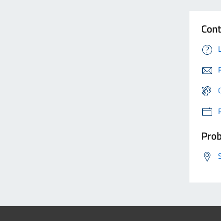
Cont
Prob