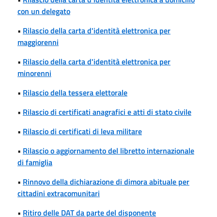
con un delegato
•
Rilascio della carta d'identità elettronica per
maggiorenni
•
Rilascio della carta d'identità elettronica per
minorenni
•
Rilascio della tessera elettorale
•
Rilascio di certificati anagrafici e atti di stato civile
•
Rilascio di certificati di leva militare
•
Rilascio o aggiornamento del libretto internazionale
di famiglia
•
Rinnovo della dichiarazione di dimora abituale per
cittadini extracomunitari
•
Ritiro delle DAT da parte del disponente