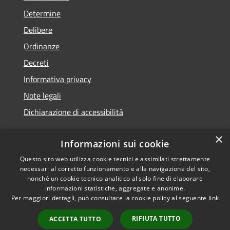
Determine
Delibere
Ordinanze
Decreti
Informativa privacy
Note legali
Dichiarazione di accessibilità
×
Informazioni sui cookie
Questo sito web utilizza cookie tecnici e assimilati strettamente
RSS
Copyright © 2026 • Comune di
necessari al corretto funzionamento e alla navigazione del sito,
Accessibilità
Molochio • Powered by
nonché un cookie tecnico analitico al solo fine di elaborare
Privacy
Municipium
Accesso
•
informazioni statistiche, aggregate e anonime.
Per maggiori dettagli, può consultare la cookie policy al seguente
link
Cookie
redazione
Mappa del sito
RIFIUTA TUTTO
ACCETTA TUTTO
Extranet