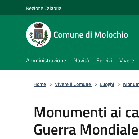
Salta al contenuto principale
Regione Calabria
Comune di Molochio
Amministrazione
Novità
Servizi
Vivere 
Home
>
Vivere il Comune
>
Luoghi
>
Monum
Monumenti ai cadu
Guerra Mondiale