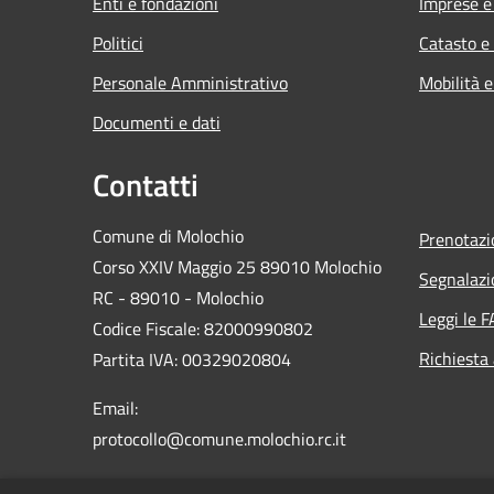
Enti e fondazioni
Imprese 
Politici
Catasto e
Personale Amministrativo
Mobilità e
Documenti e dati
Contatti
Comune di Molochio
Prenotaz
Corso XXIV Maggio 25 89010 Molochio
Segnalazi
RC - 89010 - Molochio
Leggi le 
Codice Fiscale: 82000990802
Richiesta
Partita IVA: 00329020804
Email:
protocollo@comune.molochio.rc.it
PEC:
protocollo.molochio@asmepec.it