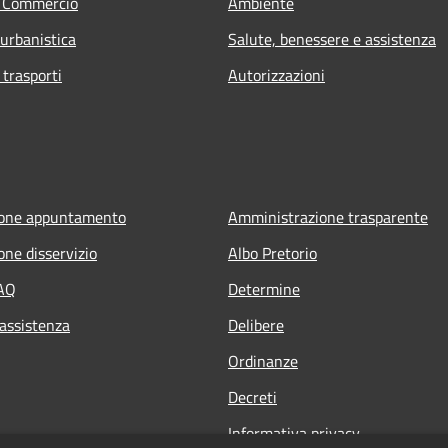
e Commercio
Ambiente
 urbanistica
Salute, benessere e assistenza
 trasporti
Autorizzazioni
ione appuntamento
Amministrazione trasparente
one disservizio
Albo Pretorio
FAQ
Determine
 assistenza
Delibere
Ordinanze
Decreti
Informativa privacy