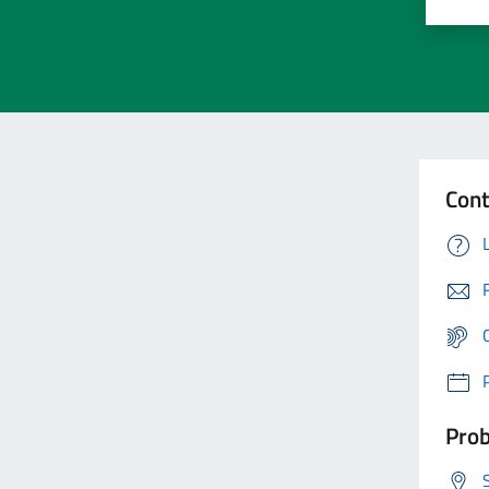
Cont
Prob