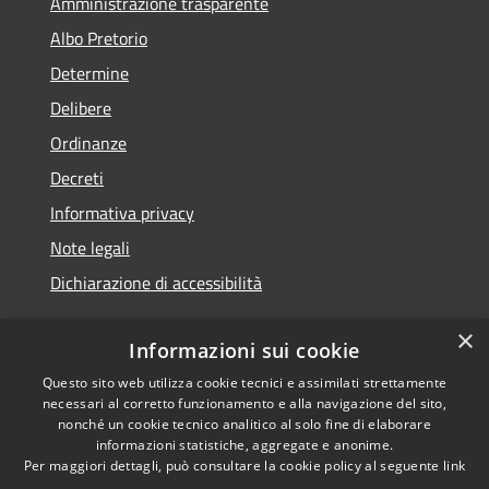
Amministrazione trasparente
Albo Pretorio
Determine
Delibere
Ordinanze
Decreti
Informativa privacy
Note legali
Dichiarazione di accessibilità
×
Informazioni sui cookie
Questo sito web utilizza cookie tecnici e assimilati strettamente
RSS
Copyright © 2026 • Comune di
necessari al corretto funzionamento e alla navigazione del sito,
Accessibilità
Molochio • Powered by
nonché un cookie tecnico analitico al solo fine di elaborare
Privacy
Municipium
Accesso
•
informazioni statistiche, aggregate e anonime.
Per maggiori dettagli, può consultare la cookie policy al seguente
link
Cookie
redazione