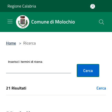
Salta al contenuto principale
Regione Calabria
Comune di Molochio
Home
>
Ricerca
Inserisci i termini di ricerca
Cerca
21 Risultati
Cerca
[results] Risultati