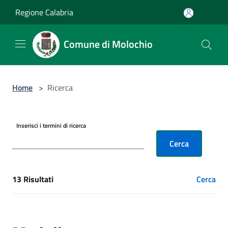
Salta al contenuto principale
Regione Calabria
Comune di Molochio
Home
>
Ricerca
Inserisci i termini di ricerca
Cerca
13 Risultati
Cerca
[results] Risultati