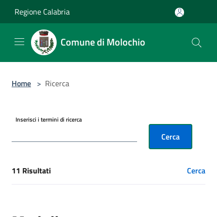
Salta al contenuto principale
Regione Calabria
Comune di Molochio
Home
>
Ricerca
Inserisci i termini di ricerca
Cerca
11 Risultati
Cerca
[results] Risultati