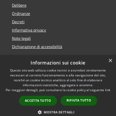
Delibere
Ordinanze
Decreti
Informativa privacy
Note legali
Dichiarazione di accessibilità
×
Informazioni sui cookie
Questo sito web utilizza cookie tecnici e assimilati strettamente
RSS
Copyright © 2026 • Comune di
necessari al corretto funzionamento e alla navigazione del sito,
Accessibilità
Molochio • Powered by
nonché un cookie tecnico analitico al solo fine di elaborare
Privacy
Municipium
Accesso
•
informazioni statistiche, aggregate e anonime.
Per maggiori dettagli, può consultare la cookie policy al seguente
link
Cookie
redazione
Mappa del sito
RIFIUTA TUTTO
ACCETTA TUTTO
Extranet
Intranet
MOSTRA DETTAGLI