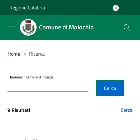
Salta al contenuto principale
Regione Calabria
Comune di Molochio
Home
>
Ricerca
Inserisci i termini di ricerca
Cerca
9 Risultati
Cerca
[results] Risultati