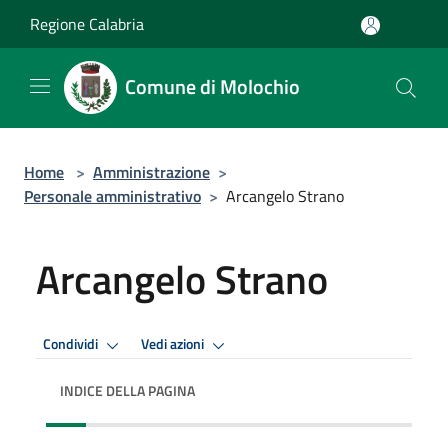
Salta al contenuto principale
Regione Calabria
Comune di Molochio
Home
>
Amministrazione
>
Personale amministrativo
>
Arcangelo Strano
Arcangelo Strano
Condividi
Vedi azioni
INDICE DELLA PAGINA