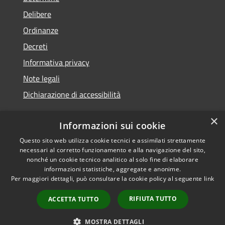
Delibere
Ordinanze
Decreti
Informativa privacy
Note legali
Dichiarazione di accessibilità
×
Informazioni sui cookie
Questo sito web utilizza cookie tecnici e assimilati strettamente
RSS
Copyright © 2026 • Comune di
necessari al corretto funzionamento e alla navigazione del sito,
Accessibilità
Molochio • Powered by
nonché un cookie tecnico analitico al solo fine di elaborare
Privacy
Municipium
Accesso
•
informazioni statistiche, aggregate e anonime.
Per maggiori dettagli, può consultare la cookie policy al seguente
link
Cookie
redazione
Mappa del sito
RIFIUTA TUTTO
ACCETTA TUTTO
Extranet
Intranet
MOSTRA DETTAGLI