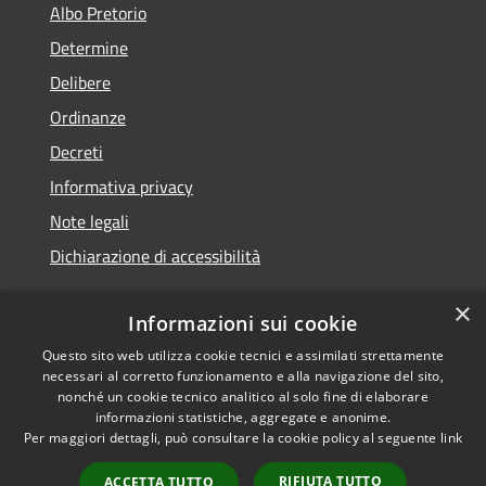
Albo Pretorio
Determine
Delibere
Ordinanze
Decreti
Informativa privacy
Note legali
Dichiarazione di accessibilità
×
Informazioni sui cookie
Questo sito web utilizza cookie tecnici e assimilati strettamente
RSS
Copyright © 2026 • Comune di
necessari al corretto funzionamento e alla navigazione del sito,
Accessibilità
Molochio • Powered by
nonché un cookie tecnico analitico al solo fine di elaborare
Privacy
Municipium
Accesso
•
informazioni statistiche, aggregate e anonime.
Per maggiori dettagli, può consultare la cookie policy al seguente
link
Cookie
redazione
Mappa del sito
RIFIUTA TUTTO
ACCETTA TUTTO