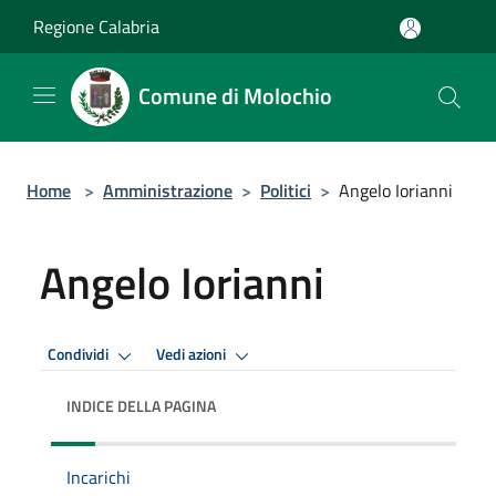
Salta al contenuto principale
Regione Calabria
Comune di Molochio
Home
>
Amministrazione
>
Politici
>
Angelo Iorianni
Angelo Iorianni
Condividi
Vedi azioni
INDICE DELLA PAGINA
Incarichi