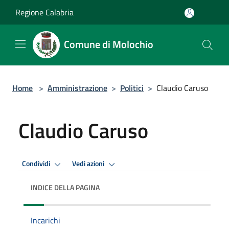
Salta al contenuto principale
Regione Calabria
Comune di Molochio
Home
>
Amministrazione
>
Politici
>
Claudio Caruso
Claudio Caruso
Condividi
Vedi azioni
INDICE DELLA PAGINA
Incarichi