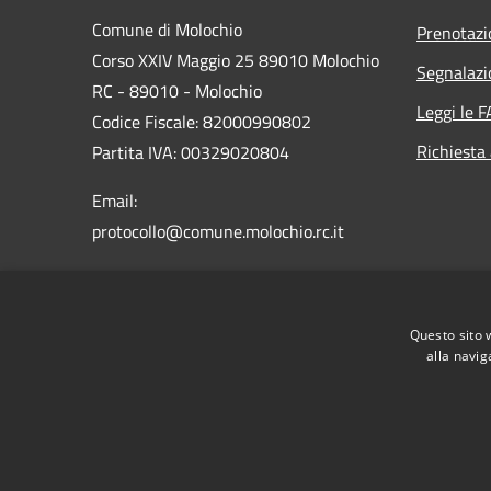
Comune di Molochio
Prenotaz
Corso XXIV Maggio 25 89010 Molochio
Segnalazi
RC - 89010 - Molochio
Leggi le 
Codice Fiscale: 82000990802
Richiesta
Partita IVA: 00329020804
Email:
protocollo@comune.molochio.rc.it
PEC:
protocollo.molochio@asmepec.it
Centralino Unico: 0966 254040
Questo sito 
alla navig
RSS
Accessibilità
Privacy
Cookie
Mappa de