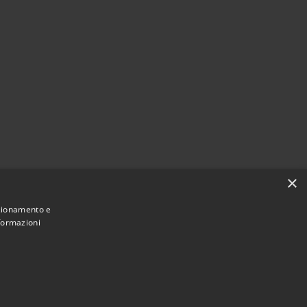
×
nzionamento e
nformazioni
Municipium
Accesso redazione
 Molochio • Powered by
•