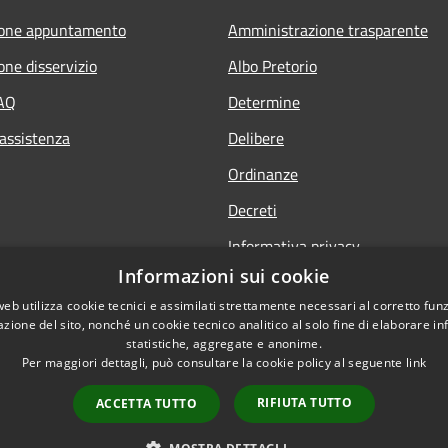
ione appuntamento
Amministrazione trasparente
one disservizio
Albo Pretorio
FAQ
Determine
 assistenza
Delibere
Ordinanze
Decreti
Informativa privacy
Informazioni sui cookie
Note legali
web utilizza cookie tecnici e assimilati strettamente necessari al corretto fu
Dichiarazione di accessibilità
azione del sito, nonché un cookie tecnico analitico al solo fine di elaborare i
statistiche, aggregate e anonime.
Per maggiori dettagli, può consultare la cookie policy al seguente
link
RIFIUTA TUTTO
ACCETTA TUTTO
l sito
Copyright © 2026 • Comune di
Extranet
Intranet