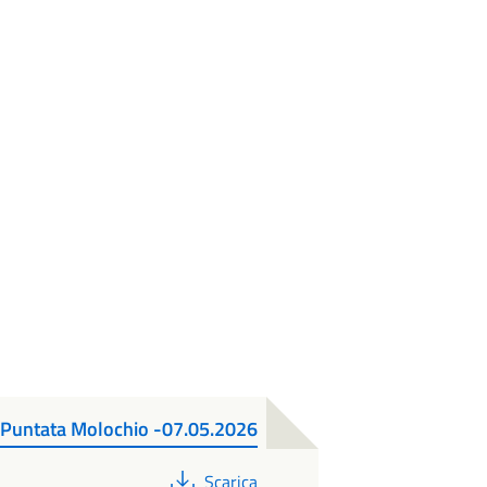
a- Puntata Molochio -07.05.2026
PDF
Scarica