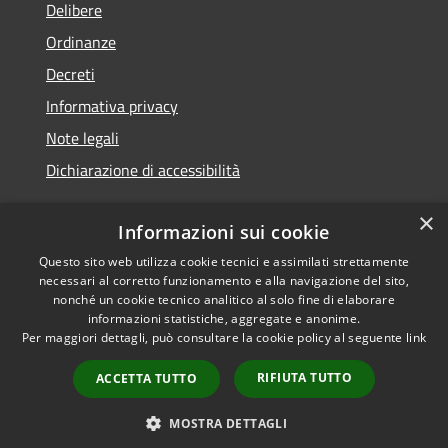
Delibere
Ordinanze
Decreti
Informativa privacy
Note legali
Dichiarazione di accessibilità
×
Informazioni sui cookie
Questo sito web utilizza cookie tecnici e assimilati strettamente
RSS
Copyright © 2026 • Comune di
necessari al corretto funzionamento e alla navigazione del sito,
Accessibilità
Molochio • Powered by
nonché un cookie tecnico analitico al solo fine di elaborare
Privacy
Municipium
Accesso
•
informazioni statistiche, aggregate e anonime.
Per maggiori dettagli, può consultare la cookie policy al seguente
link
Cookie
redazione
Mappa del sito
RIFIUTA TUTTO
ACCETTA TUTTO
Extranet
Intranet
MOSTRA DETTAGLI