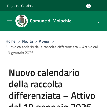
Salta al contenuto principale
Regione Calabria
Comune di Molochio
Home
>
Novità
>
Avvisi
>
Nuovo calendario della raccolta differenziata – Attivo dal
19 gennaio 2026
Nuovo calendario
della raccolta
differenziata – Attivo
dal 19 gennaio 2026