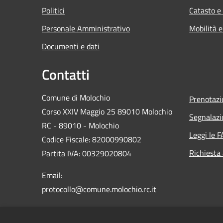
Politici
Catasto e
Personale Amministrativo
Mobilità e
Documenti e dati
Contatti
Comune di Molochio
Prenotaz
Corso XXIV Maggio 25 89010 Molochio
Segnalazi
RC - 89010 - Molochio
Leggi le 
Codice Fiscale: 82000990802
Richiesta
Partita IVA: 00329020804
Email:
protocollo@comune.molochio.rc.it
PEC:
protocollo.molochio@asmepec.it