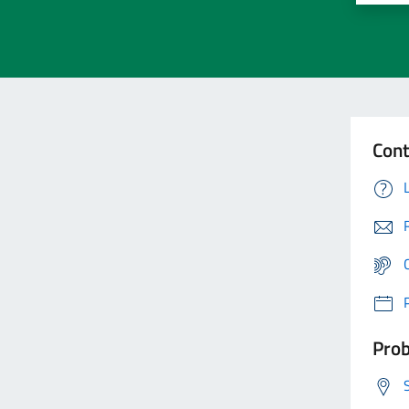
Cont
Prob