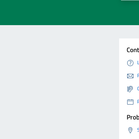
Cont
Prob