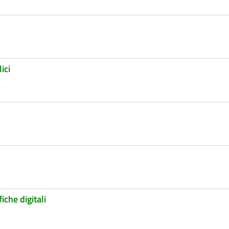
ici
iche digitali